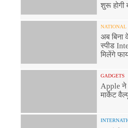
शुरू होगी
NATIONAL
अब बिना 
स्पीड Int
मिलेंगे फा
GADGETS
Apple ने
मार्केट वै
INTERNAT